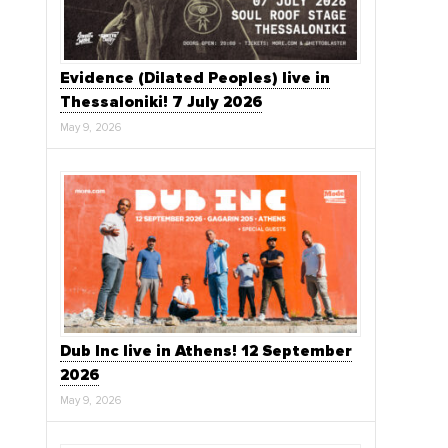
Evidence (Dilated Peoples) live in
Thessaloniki! 7 July 2026
May 9, 2026
Dub Inc live in Athens! 12 September
2026
May 9, 2026