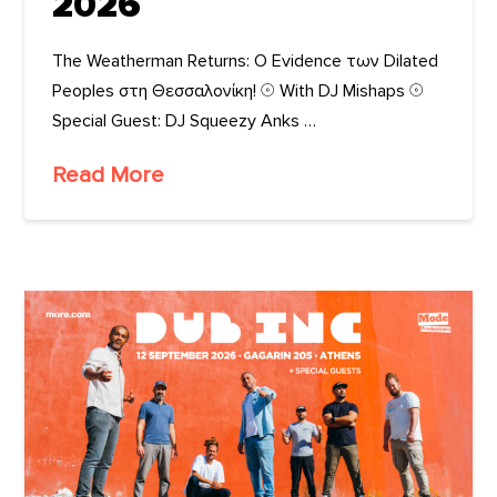
2026
The Weatherman Returns: Ο Evidence των Dilated
Peoples στη Θεσσαλονίκη! 𓇳 With DJ Mishaps 𓇳
Special Guest: DJ Squeezy Anks …
Read More