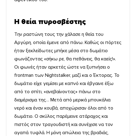
H θεία πυροσβέστης
Την ραστώνη τους την χάλασε η θεία του
Αργύρη, οποία έμενε από πάνω. Καθώς οι πόρτες
ήταν ξεκλείδωτες μπήκε μέσα στο δωμάτιο
φωνάζοντας «σήκω ρε, θα πεθάνεις, θα καείς!».
Οι φωνές ήταν αρκετές ώστε να ξυπνήσει ο
frontman των Nightstalker, μαζί και ο Έκτορας. Το
δωμάτιο είχε γεμίσει με καπνό και έβγαινε έξω
από το σπίτι, «ανεβαίνοντας» πάνω στο
διαμέρισμα της… Μετά από μερικά μπουκάλια
νερό και έναν κουβά, αποχώρισαν όλοι από το
δωμάτιο. Ο σκύλος παρέμεινε ατάραχος και
πιστός στον τραγουδιστή και συνέχισε να τον
αγαπά τυφλά. Η μόνη απώλεια της βραδιάς,