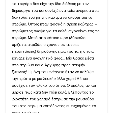
το τσιγάρο δεν είχε την ίδια διάθεση με τον
δημιουργό του και συνέχιζε να καίει ανάμεσα στα
δάκτυλα του με την καύτρα να ακουμπάει το
στρώμα. Όπως ήταν φυσικό η σχέση καύτρας –
στρώματος άναψε για τα καλά, σιγοκαίγοντας το
στρώμα. Μετά από κάποια ώρα (δύσκολα
ορίζεται ακριβώς ο χρόνος σε τέτοιες
περιπτώσεις) δημιούργησε μια τρύπα, η οποία
έβγαζε ένα ενοχλητικό φως… Μία θράκα μέσα
στο στρώμα και ο Αργύρης προς στιγμήν
ξύπνιος! Η μόνη του ενέργεια ήταν να καλύψει
την τρύπα με μια λευκή κόλλα χαρτί Α4 και
συνέχισε τον γλυκό του ύπνο. Ο σκύλος, αν και
μύρισε πως κάτι δεν πάει καλά, βλέποντας το
ιδιοκτήτη του χαλαρό έστρωσε την μουσούδα
του στο στρώμα κοιτάζοντας ευτυχισμένος το
αφεντικού του.