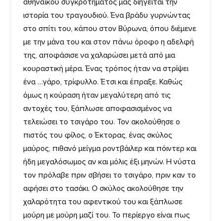
αθηναϊκού συγκροτήματος μας διηγείται την
ιστορία του τραγουδιού. Ένα βράδυ γυρνώντας
στο σπίτι του, κάπου στον Βύρωνα, όπου διέμενε
με την μάνα του και στον πάνω όροφο η αδελφή
της, αποφάσισε να χαλαρώσει μετά από μια
κουραστική μέρα. Ένας τρόπος ήταν να στρίψει
ένα …γάρο, τρίφυλλο. Έτσι και έπραξε. Καθώς
όμως η κούραση ήταν μεγαλύτερη από τις
αντοχές του, ξάπλωσε αποφασισμένος να
τελειώσει το τσιγάρο του. Τον ακολούθησε ο
πιστός του φίλος, ο Έκτορας, ένας σκύλος
μαύρος, πιθανό μείγμα ροντβάιλερ και πόιντερ και
ήδη μεγαλόσωμος αν και μόλις έξι μηνών. Η νύστα
τον πρόλαβε πριν σβήσει το τσιγάρο, πριν καν το
αφήσει στο τασάκι. Ο σκύλος ακολούθησε την
χαλαρότητα του αφεντικού του και ξάπλωσε
μούρη με μούρη μαζί του. Το περίεργο είναι πως