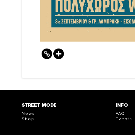
STREET MODE
INFO
News
FAQ
Shop
Events