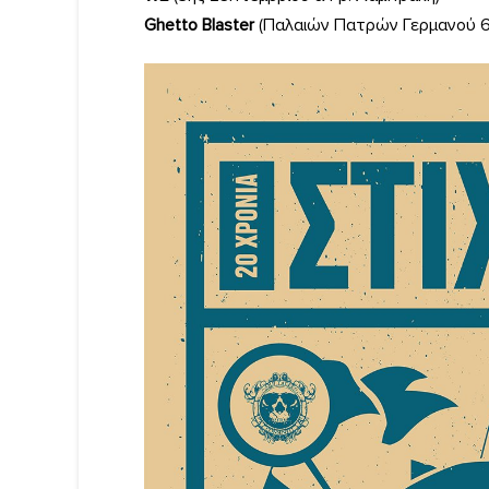
Ghetto Blaster
(Παλαιών Πατρών Γερμανού 6