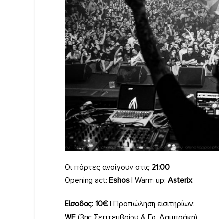
Οι πόρτες ανοίγουν στις
21:00
Opening act:
Eshos
| Warm up:
Asterix
Είσοδος: 10€
| Προπώληση εισιτηρίων:
WE
(3ης Σεπτεμβρίου & Γρ. Λαμπράκη)