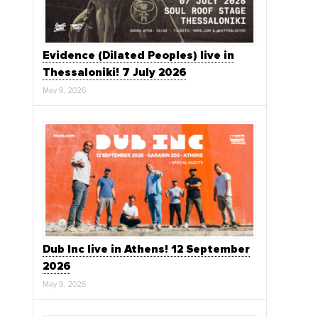
Evidence (Dilated Peoples) live in
Thessaloniki! 7 July 2026
May 9, 2026
Dub Inc live in Athens! 12 September
2026
May 9, 2026