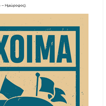
 – Ημιώροφος).