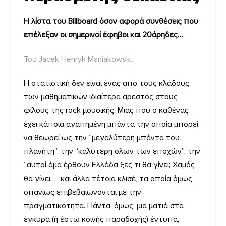
Η λίστα του Billboard όσον αφορά συνθέσεις που
επέλεξαν οι σημερινοί έφηβοι και 20άρηδες…
Του Jacek Henryk Maniakowski.
Η στατιστική δεν είναι ένας από τους κλάδους
των μαθηματικών ιδιαίτερα αρεστός στους
φίλους της rock μουσικής. Μιας που ο καθένας
έχει κάποια αγαπημένη μπάντα την οποία μπορεί
να θεωρεί ως την “μεγαλύτερη μπάντα του
πλανήτη”, την “καλύτερη όλων των εποχών”, την
“αυτοί άμα έρθουν Ελλάδα ξες τι θα γίνει; Χαμός
θα γίνει…” και άλλα τέτοια κλισέ, τα οποία όμως
σπανίως επιβεβαιώνονται με την
πραγματικότητα. Πάντα, όμως, μια ματιά στα
έγκυρα (ή έστω κοινής παραδοχής) έντυπα,