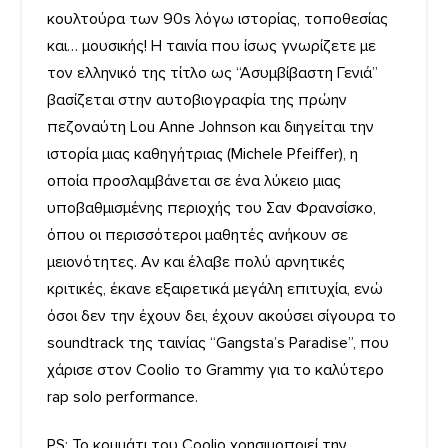
κουλτούρα των 90s λόγω ιστορίας, τοποθεσίας
και… μουσικής! Η ταινία που ίσως γνωρίζετε με
τον ελληνικό της τίτλο ως “Ασυμβίβαστη Γενιά”
βασίζεται στην αυτοβιογραφία της πρώην
πεζοναύτη Lou Anne Johnson και διηγείται την
ιστορία μιας καθηγήτριας (Michele Pfeiffer), η
οποία προσλαμβάνεται σε ένα λύκειο μιας
υποβαθμισμένης περιοχής του Σαν Φρανσίσκο,
όπου οι περισσότεροι μαθητές ανήκουν σε
μειονότητες. Αν και έλαβε πολύ αρνητικές
κριτικές, έκανε εξαιρετικά μεγάλη επιτυχία, ενώ
όσοι δεν την έχουν δει, έχουν ακούσει σίγουρα το
soundtrack της ταινίας “Gangsta’s Paradise”, που
χάρισε στον Coolio το Grammy για το καλύτερο
rap solo performance.
PS: To κομμάτι του Coolio χρησιμοποιεί την