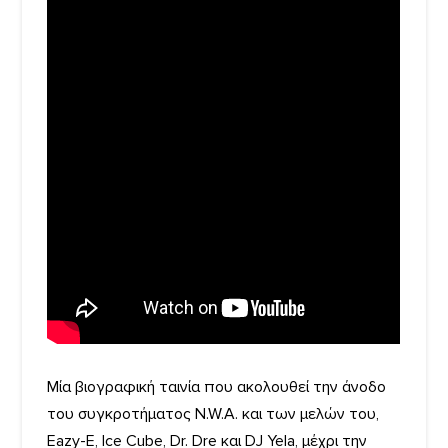
Μία βιογραφική ταινία που ακολουθεί την άνοδο
του συγκροτήματος N.W.A. και των μελών του,
Eazy-E, Ice Cube, Dr. Dre και DJ Yela, μέχρι την