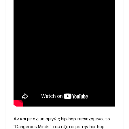
Αν και με όχι με αμιγώς hip-hop περιεχόμενο, το
“Dangerous Minds” ταυτίζεται με την hip-hop